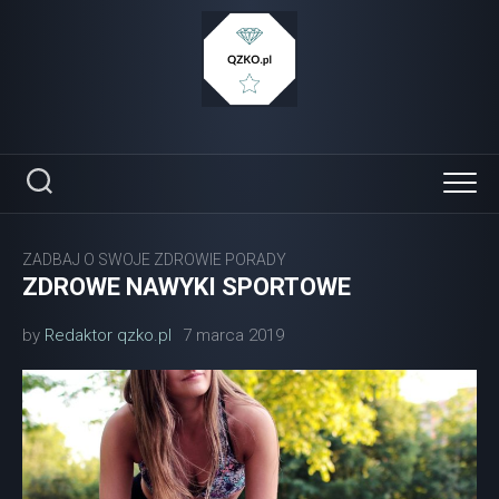
Skip
to
content
ZADBAJ O SWOJE ZDROWIE PORADY
ZDROWE NAWYKI SPORTOWE
by
Redaktor qzko.pl
7 marca 2019