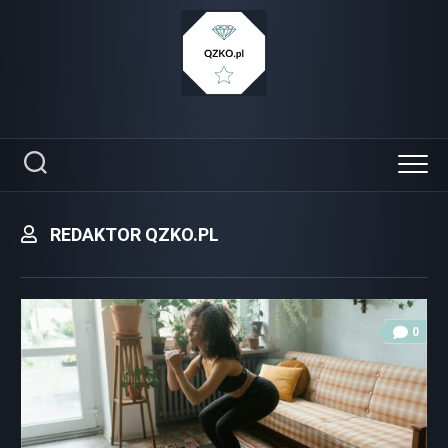
Skip
to
content
REDAKTOR QZKO.PL
0