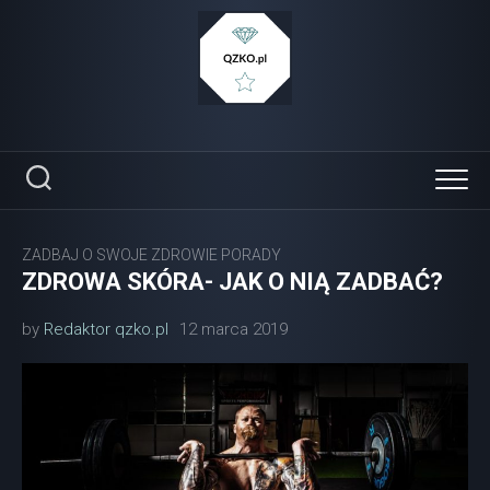
Skip
to
content
ZADBAJ O SWOJE ZDROWIE PORADY
ZDROWA SKÓRA- JAK O NIĄ ZADBAĆ?
by
Redaktor qzko.pl
12 marca 2019