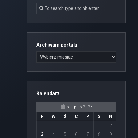
Archiwum portalu
Kalendarz
sierpień 2026
P
W
Ś
C
P
S
N
1
2
3
4
5
6
7
8
9