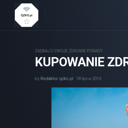
Skip
to
content
ZADBAJ O SWOJE ZDROWIE PORADY
KUPOWANIE ZD
by
Redaktor qzko.pl
18 lipca 2019