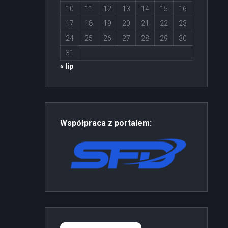
10
11
12
13
14
15
16
17
18
19
20
21
22
23
24
25
26
27
28
29
30
31
« lip
Współpraca z portalem: