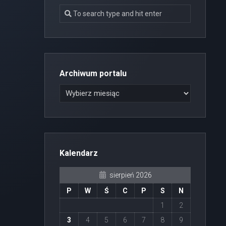
Archiwum portalu
Kalendarz
sierpień 2026
P
W
Ś
C
P
S
N
1
2
3
4
5
6
7
8
9