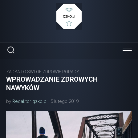
Skip
to
content
ZADBAJ O SWOJE ZDROWIE PORADY
WPROWADZANIE ZDROWYCH
NAWYKÓW
by
Redaktor qzko.pl
5 lutego 2019