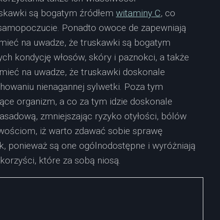
uskawki są bogatym źródłem
witaminy C
, co
samopoczucie. Ponadto owoce de zapewniają
 mieć na uwadze, że truskawki są bogatym
ch kondycję włosów, skóry i paznokci, a także
mieć na uwadze, że truskawki doskonale
howaniu nienagannej sylwetki. Poza tym
ce organizm, a co za tym idzie doskonale
asadową, zmniejszając ryzyko otyłości, bólów
iwościom, iż warto zdawać sobie sprawę
, ponieważ są one ogólnodostępne i wyróżniają
 korzyści, które za sobą niosą.