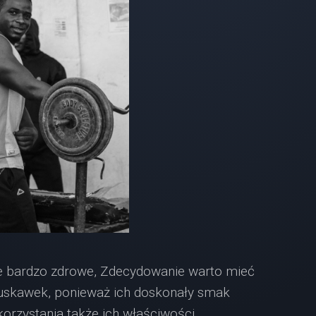
kże bardzo zdrowe, Zdecydowanie warto mieć
skawek, ponieważ ich doskonały smak
orzystania także ich właściwości