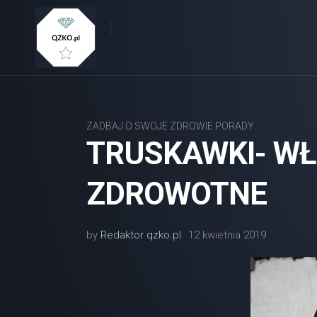
Skip
to
content
ZADBAJ O SWOJE ZDROWIE PORADY
TRUSKAWKI- WŁ
ZDROWOTNE
by
Redaktor qzko.pl
12 kwietnia 2019