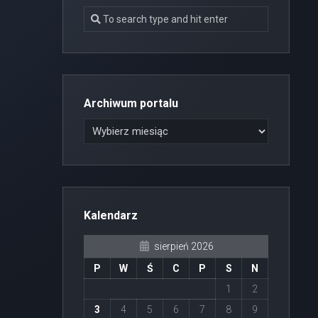
Archiwum portalu
Kalendarz
sierpień 2026
P
W
Ś
C
P
S
N
1
2
3
4
5
6
7
8
9