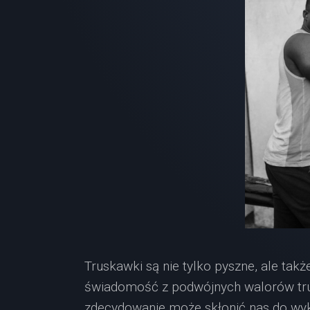
Truskawki są nie tylko pyszne, ale ta
świadomość z podwójnych walorów tru
zdecydowanie może skłonić nas do wyk