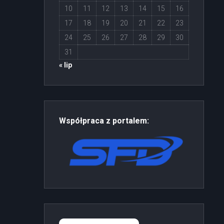
10
11
12
13
14
15
16
17
18
19
20
21
22
23
24
25
26
27
28
29
30
31
« lip
Współpraca z portalem: