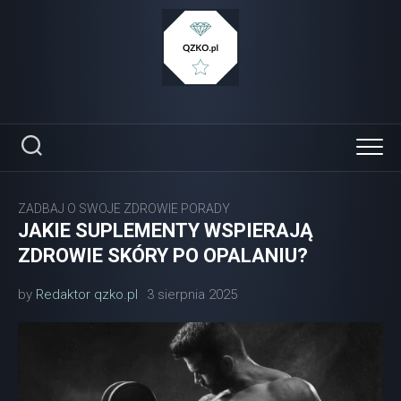
Skip
to
content
ZADBAJ O SWOJE ZDROWIE PORADY
JAKIE SUPLEMENTY WSPIERAJĄ
ZDROWIE SKÓRY PO OPALANIU?
by
Redaktor qzko.pl
3 sierpnia 2025