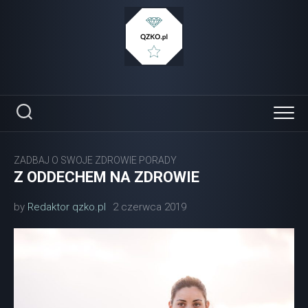
Skip
to
content
ZADBAJ O SWOJE ZDROWIE PORADY
Z ODDECHEM NA ZDROWIE
by
Redaktor qzko.pl
2 czerwca 2019