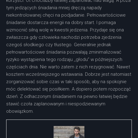
korzyści. Ot chociażby łatwiej zapanować nad wagą. A poza
tym jedzących śniadania mniej dręczą napady
niekontrolowanej chęci na podjadanie. Pełnowartościowe
śniadanie dostarcza energii na dobry start. I pomaga
wzmocnić silną wolę w kwestii jedzenia. Przydaje się ona
zwłaszcza gdy człowieka nachodzi potrzeba zjedzenia
czegoś słodkiego czy tłustego. Generalnie jednak
pełnowartościowe śniadania pozwalają zminimalizować
ryzyko wystąpienia tego rodzaju ,,głodu” w późniejszych
częściach dnia. Nie warto zatem z nich rezygnować. Nawet
kosztem wcześniejszego wstawania. Dobrze jest natomiast
zorganizować sobie czas w taki sposób, aby na spokojnie
móc delektować się posiłkiem. A dopiero potem rozpocząć
dzień. Z odhaczonym śniadaniem na pewno łatwiej będzie
stawić czoła zaplanowanym i niespodziewanym
obowiązkom.