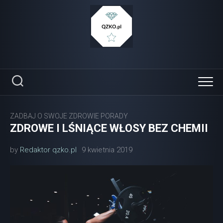
Skip
to
content
ZADBAJ O SWOJE ZDROWIE PORADY
ZDROWE I LŚNIĄCE WŁOSY BEZ CHEMII
by
Redaktor qzko.pl
9 kwietnia 2019