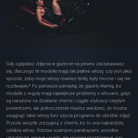
Gdy oglądasz zdjęcia w gazecie na pewno zastanawiasz
się, dlaczego te modelki mają tak piękne włosy, czy jest jakiś
sposób, żeby moje włosy również lśniły, były mocne i się nie
rozdwajały? Po pierwsze pamiętaj, że gazety kłamią, bo
modelki z reguły mają największe problemy z włosami, gdyż
są narażone na działanie chemii i ciągłe stylizacji ciepłym
powietrzem, ale jednocześnie musisz wiedzieć, że można
osiągnąć takie włosy bez użycia programu do obróbki zdjęć.
Przede wszytki zrezygnuj z chemii, bo to ona najbardziej
osłabia włosy. Odstaw szampon parabazami, wszelkie
utrwalacze, spraye i pianki, ale również prostownicę, czy