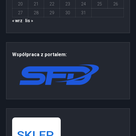
20
21
22
23
24
25
26
27
28
29
30
31
« wrz
lis »
Współpraca z portalem: