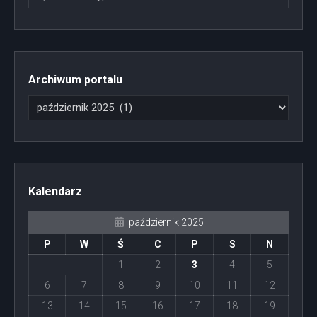
Archiwum portalu
Kalendarz
październik 2025
P
W
Ś
C
P
S
N
1
2
3
4
5
6
7
8
9
10
11
12
13
14
15
16
17
18
19