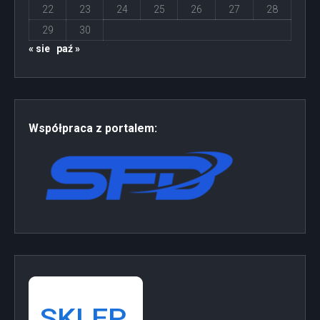
22
23
24
25
26
27
28
29
30
« sie
paź »
Współpraca z portalem: