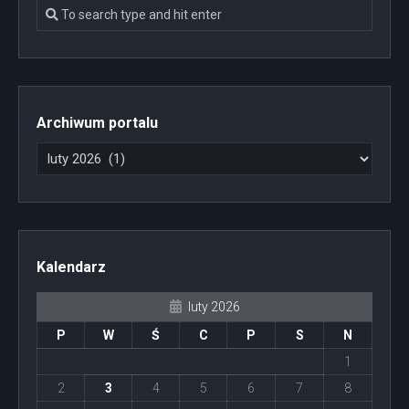
Archiwum portalu
Kalendarz
luty 2026
P
W
Ś
C
P
S
N
1
2
3
4
5
6
7
8