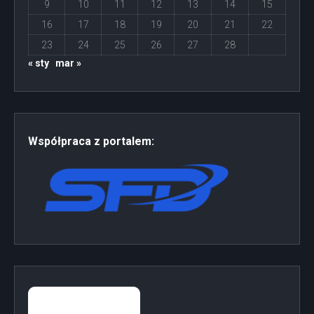
9
10
11
12
13
14
15
16
17
18
19
20
21
22
23
24
25
26
27
28
« sty
mar »
Współpraca z portalem: